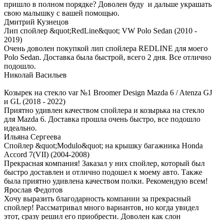
пришло в полном порядке? Доволен буду и дальше украшать
свою малышку с вашей помощью.
Дмитрий Кузнецов
Лип спойлер &quot;RedLine&quot; VW Polo Sedan (2010 -
2019)
Очень доволен покупкой лип спойлера REDLINE для моего
Polo Sedan. Доставка была быстрой, всего 2 дня. Все отлично
подошло.
Николай Васильев
Козырек на стекло var №1 Broomer Design Mazda 6 / Atenza GJ
и GL (2018 - 2022)
Приятно удивлен качеством спойлера и козырька на стекло
для Mazda 6. Доставка прошла очень быстро, все подошло
идеально.
Ильяна Сергеева
Спойлер &quot;Modulo&quot; на крышку багажника Honda
Accord 7(VII) (2004-2008)
Прекрасная компания! Заказал у них спойлер, который был
быстро доставлен и отлично подошел к моему авто. Также
была приятно удивлена качеством полки. Рекомендую всем!
Ярослав Федотов
Хочу выразить благодарность компании за прекрасный
спойлер! Рассматривал много вариантов, но когда увидел
этот, сразу решил его приобрести. Доволен как слон